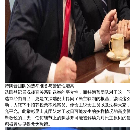
特朗普团队的选举准备与警醒性增高
选民登记景况径直关系到选举的平允性，而特朗普团队对于这一
选举经由自己，更是在深端倪上拷问了民主轨制的根基。濒临这
动，入辖下手招募投票不雅察员、使命主说念主员以及法律大家
允平允。此举彰显出其团队对于改日可能发生的多样情况的高度
斯敏锐的工夫，任何细节上的飘荡齐可能被解读为对民主原则的
积极冒失显得尤为弥留。