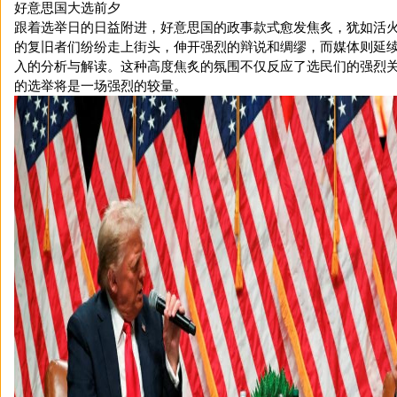
好意思国大选前夕
跟着选举日的日益附进，好意思国的政事款式愈发焦炙，犹如活
的复旧者们纷纷走上街头，伸开强烈的辩说和绸缪，而媒体则延
入的分析与解读。这种高度焦炙的氛围不仅反应了选民们的强烈
的选举将是一场强烈的较量。