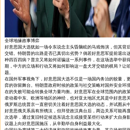
全球地缘政事博弈
好意思国大选犹如一场令东说念主头昏脑眩的马戏饰演，但其背
交错。特朗普的出路是否已真切出劣势？倘若好意思军提前退出这
种四百四病？普京又将如何诓骗这一系列事件，在这场选举中获
期，中方的立场和行动又将如何影响这一盘犬牙交错的棋局？让
题。
在国外军事视角下，好意思国大选不仅是一场国内务治的较量，
弈的弥留舞台。特朗普政府时候的政策与社交策略对国外安全环
在的失败可能会转换全球力量均衡。好意思军在全球范围内的政
牵动着中东、欧洲等地区的神经，也对亚太地区尤其是中好意思
俄罗斯总统普京一直密切关注着好意思国大选的动态，并试图从
好意思俄关系虽有所镌汰，但拜登政汉典台后，两边关系可能再
次选举，通过复旧特定候选东说念主或接受某些行动来扩大自身
议题上向好意思国施压，从辛勤毕自身利益最大化。
中国行为寰球第二大经济体和弥留的地缘政事力量，其立场相同