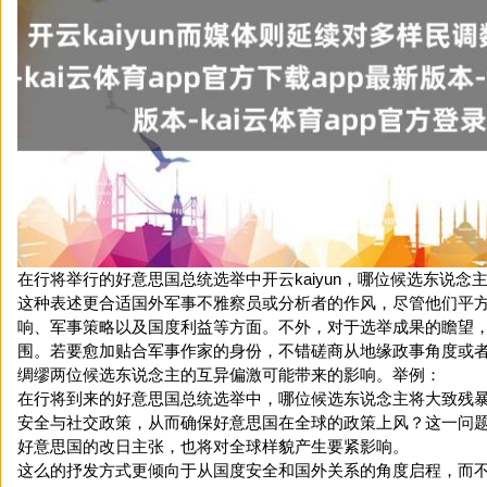
在行将举行的好意思国总统选举中开云kaiyun，哪位候选东说念
这种表述更合适国外军事不雅察员或分析者的作风，尽管他们平
响、军事策略以及国度利益等方面。不外，对于选举成果的瞻望
围。若要愈加贴合军事作家的身份，不错磋商从地缘政事角度或
绸缪两位候选东说念主的互异偏激可能带来的影响。举例：
在行将到来的好意思国总统选举中，哪位候选东说念主将大致残
安全与社交政策，从而确保好意思国在全球的政策上风？这一问
好意思国的改日主张，也将对全球样貌产生要紧影响。
这么的抒发方式更倾向于从国度安全和国外关系的角度启程，而